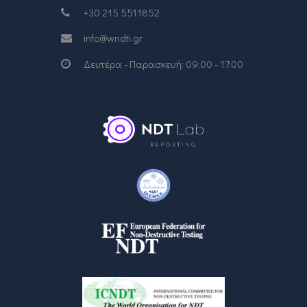
+30 215 5511852
info@wndti.gr
Δευτέρα - Παρασκευή: 09:00 - 17:00