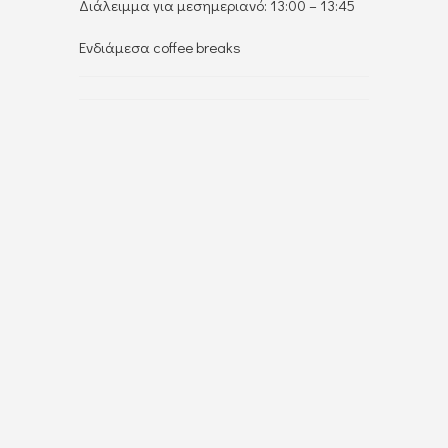
Διάλειμμα για μεσημεριανό: 13:00 – 13:45
Ενδιάμεσα coffee breaks
ΣΧΕΤΙΚΑ ΜΕ ΕΜΑΣ
O βασικός σκοπός του Welding & NDT
Institute είναι η δημιουργία ενός